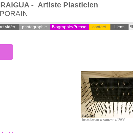
AIGUA - Artiste Plasticien
PORAIN
art vidéo
photographie
Biographie/Presse
contact
Liens
B
Sculpture
Installation o couteaux/
2008