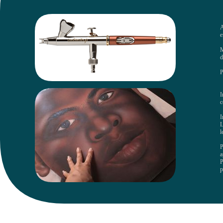
A
e
M
d
P
I
c
I
L
l
P
a
P
p