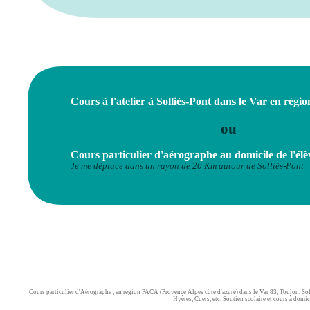
Cours à l'atelier à Solliès-Pont dans le Var en rég
ou
Cours particulier d'aérographe au domicile de l'élè
Je me déplace dans un rayon de 20 Km autour de Solliès-Pont
Cours particulier d'Aérographe , en région PACA (Provence Alpes côte d'azure) dans le Var 83, Toulon, Soll
Hyères, Cuers, etc. Soutien scolaire et cours à domi