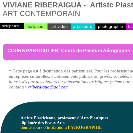
VIVIANE RIBERAIGUA - Artiste Plast
ART CONTEMPORAIN
sculpture
intallation
art vidéo
art sonore
photographie
Bi
COURS PARTICULIER: Cours de Peinture Aérographe
* Cette page est à destination des particuliers. Pour les professionne
entreprises culturelles, établissements publics ou privés, sociétés, e
interéssés par des ateliers ou interventions artistiques (même hors
contacter
vriberaigua@aol.com
Artiste Plasticienne, professeur d'Arts Plastiques
diplômée des Beaux Arts
donne cours d'initiation à l'AEROGRAPHIE