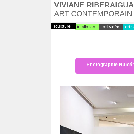
VIVIANE RIBERAIGUA -
ART CONTEMPORAIN
sculpture
intallation
art vidéo
art s
Photographie Numér