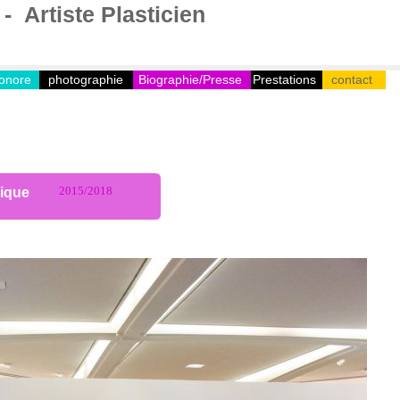
 Artiste Plasticien
onore
photographie
Biographie/Presse
Prestations
contact
2015/2018
ique