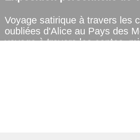
Voyage satirique à travers les
oubliées d'Alice au Pays des Me
voyage à travers les contes, mir
Riberaigua prend appui sur l’his
médiatiques de notre monde pou
contemporaines et dénoncer le
Installations:
"
La belle o bois d
"
Griselidis"
/
"A
lice o fil"
/
"
De l'
couteaux"
/
"
Le petit chaperon