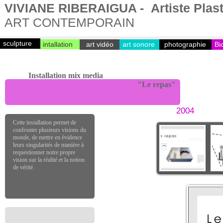
VIVIANE RIBERAIGUA - Artiste Plast
ART CONTEMPORAIN
sculpture
intallation
art vidéo
art sonore
photographie
Bi
Installation mix media
"Le repas"
2004
Cette installation permet de
confronter plusieurs visions du
monde, de mettre en évidence
leurs singularités de manière à
requestionner notre propre
vision sur la réalité et la notion
de vérité.